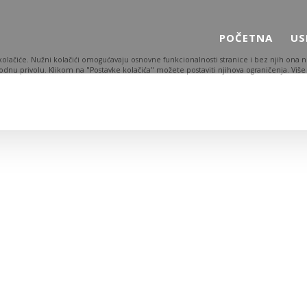
POČETNA
US
ti kolačiće. Nužni kolačići omogućavaju osnovne funkcionalnosti stranice i bez njih ona
odnu privolu. Klikom na "Postavke kolačića" možete postaviti njihova ograničenja.
Više
Osobni podaci