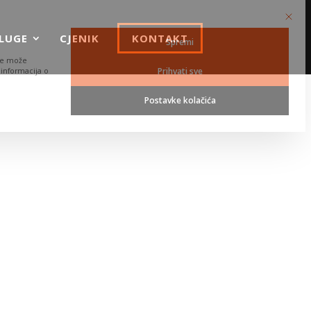
This but
LUGE
CJENIK
KONTAKT
Spremi
 ne može
Prihvati sve
 informacija o
Postavke kolačića