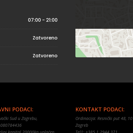
07:00 - 21:00
Zatvoreno
Zatvoreno
AVNI PODACI:
KONTAKT PODACI:
vački Sud u Zagrebu,
Ordinacija: Resnički put 48, 1
:080784436
Zagreb
ljni kapital 20000kn uplaćen
Tel1: +385 1 2944 371