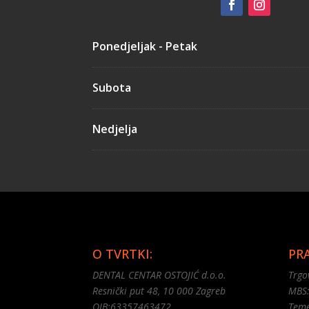
Ponedjeljak - Petak
Subota
Nedjelja
O TVRTKI:
PR
DENTAL CENTAR OSTOJIĆ d.o.o.
Trgo
Resnički put 48, 10 000 Zagreb
MBS
OIB:63357463472
Teme