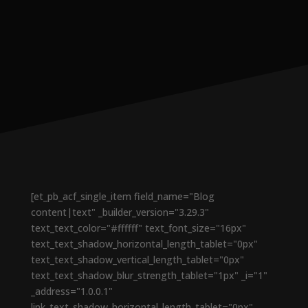
[et_pb_acf_single_item field_name="Blog
content|text" _builder_version="3.29.3"
text_text_color="#ffffff" text_font_size="16px"
text_text_shadow_horizontal_length_tablet="0px"
text_text_shadow_vertical_length_tablet="0px"
text_text_shadow_blur_strength_tablet="1px" _i="1"
_address="1.0.0.1"
link_text_shadow_horizontal_length_tablet="0px"