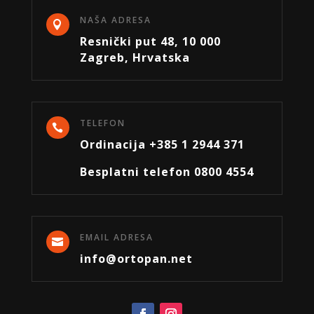
NAŠA ADRESA

Resnički put 48, 10 000
Zagreb, Hrvatska
TELEFON

Ordinacija +385 1 2944 371
Besplatni telefon 0800 4554
EMAIL ADRESA

info@ortopan.net