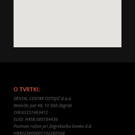
embedgooglemap.net
O TVRTKI:
DENTAL CENTAR OSTOJIĆ d.o.o.
Resnički put 48, 10 000 Zagreb
OIB:63357463472
EUID: HRSR.080784436
Poslovni račun pri Zagrebačka banka d.d.
HR4023600001102260508